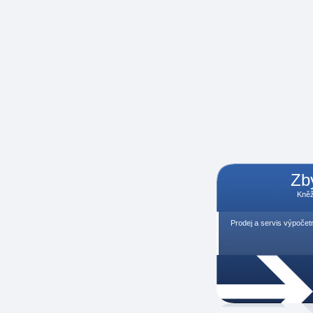
Zb
Kněž
Prodej a servis výpočet